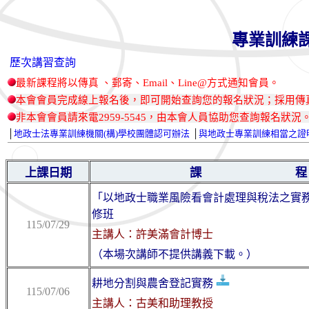
專業訓練
歷次講習查詢
最新課程將以傳真 、郵寄、Email、Line@方式通知會員。
本會會員完成線上報名後，即可開始查詢您的報名狀況；
採用傳
非本會會員請來電2959-5545，由本會人員協助您查詢報名狀況
│
地政士法專業訓練機關(構)學校團體認可辦法
│
與地政士專業訓練相當之證
上課日期
課 程
「以地政士職業風險看會計處理與稅法之實
修班
115/07/29
主講人：許美滿會計博士
（本場次講師不提供講義下載。）
耕地分割與農舍登記實務
115/07/06
主講人：古美和助理教授